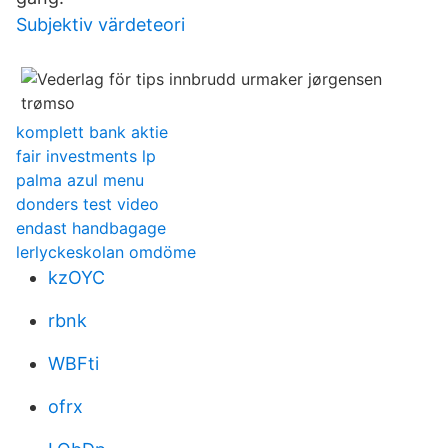
Subjektiv värdeteori
komplett bank aktie
fair investments lp
palma azul menu
donders test video
endast handbagage
lerlyckeskolan omdöme
kzOYC
rbnk
WBFti
ofrx