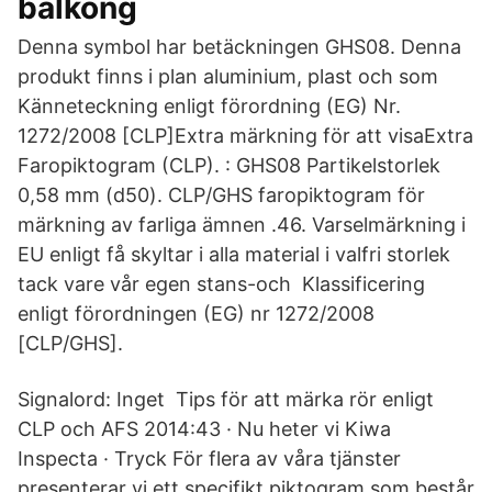
balkong
Denna symbol har betäckningen GHS08. Denna
produkt finns i plan aluminium, plast och som
Känneteckning enligt förordning (EG) Nr.
1272/2008 [CLP]Extra märkning för att visaExtra
Faropiktogram (CLP). : GHS08 Partikelstorlek
0,58 mm (d50). CLP/GHS faropiktogram för
märkning av farliga ämnen .46. Varselmärkning i
EU enligt få skyltar i alla material i valfri storlek
tack vare vår egen stans-och Klassificering
enligt förordningen (EG) nr 1272/2008
[CLP/GHS].
Signalord: Inget Tips för att märka rör enligt
CLP och AFS 2014:43 · Nu heter vi Kiwa
Inspecta · Tryck För flera av våra tjänster
presenterar vi ett specifikt piktogram som består