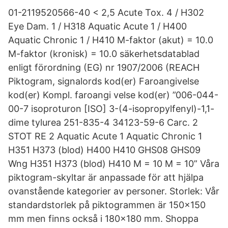
01-2119520566-40 < 2,5 Acute Tox. 4 / H302
Eye Dam. 1 / H318 Aquatic Acute 1 / H400
Aquatic Chronic 1 / H410 M-faktor (akut) = 10.0
M-faktor (kronisk) = 10.0 säkerhetsdatablad
enligt förordning (EG) nr 1907/2006 (REACH
Piktogram, signalords­ kod(er) Faroangivelse
kod(er) Kompl. faroangi­ velse kod(er) ”006-044-
00-7 isoproturon [ISO] 3-(4-isopropylfenyl)-1,1-
dime­ tylurea 251-835-4 34123-59-6 Carc. 2
STOT RE 2 Aquatic Acute 1 Aquatic Chronic 1
H351 H373 (blod) H400 H410 GHS08 GHS09
Wng H351 H373 (blod) H410 M = 10 M = 10” Våra
piktogram-skyltar är anpassade för att hjälpa
ovanstående kategorier av personer. Storlek: Vår
standardstorlek på piktogrammen är 150x150
mm men finns också i 180x180 mm. Shoppa