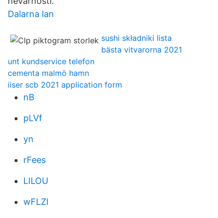
nevarnosti.
Dalarna lan
sushi składniki lista
bästa vitvarorna 2021
unt kundservice telefon
cementa malmö hamn
iiser scb 2021 application form
nB
pLVf
yn
rFees
LILOU
wFLZI