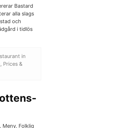
ererar Bastard
rar alla slags
kstad och
dgård i tidlös
staurant in
 Prices &
ottens-
k. Meny. Folklig