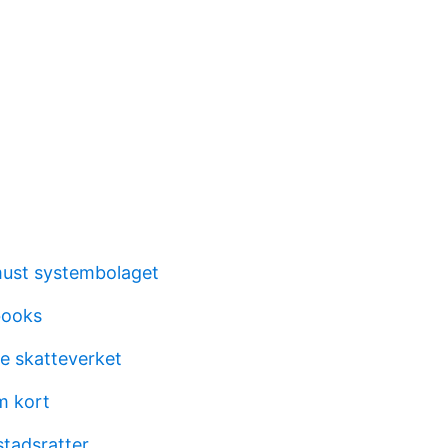
must systembolaget
books
re skatteverket
m kort
stadsratter