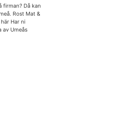
å firman? Då kan
Umeå. Rost Mat &
 här Har ni
ra av Umeås