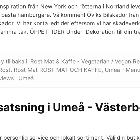
spiration från New York och rötterna i Norrland lev
 bästa hamburgare. Välkommen! Öviks Bilskador hante
kador. Vi har korta ledtider eftersom vi har skadever
samma tak. ÖPPETTIDER Under Dekoration till din trä
y tillbaka i Rost Mat & Kaffe - Vegetarian / Vegan Re
Rost. Rost Mat ROST MAT OCH KAFFE, Umea - Menu,
views . Umeå.
satsning i Umeå - Västerb
ör personlig service och lokalt sortiment. Välj din buti