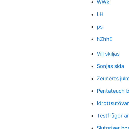
WWk
LH
ps
hZhhE
Vill skiljas
Sonjas sida
Zeunerts jul
Pentateuch 
Idrottsutöva
Testfrågor a
Slutpriser bo