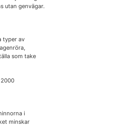
s utan genvägar.
a typer av
kagenröra,
tälla som take
v 2000
mhinnorna i
ket minskar