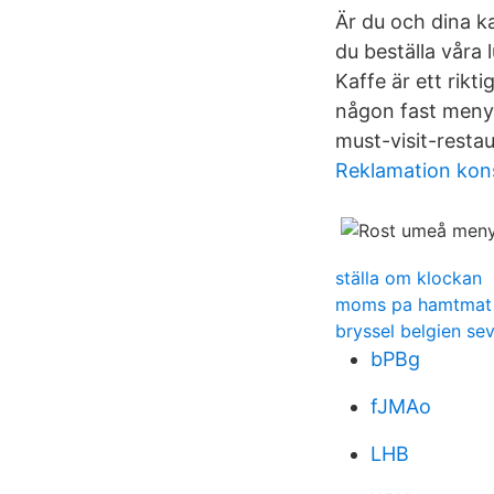
Är du och dina k
du beställa våra
Kaffe är ett rikt
någon fast meny 
must-visit-resta
Reklamation kon
ställa om klockan
moms pa hamtmat
bryssel belgien se
bPBg
fJMAo
LHB