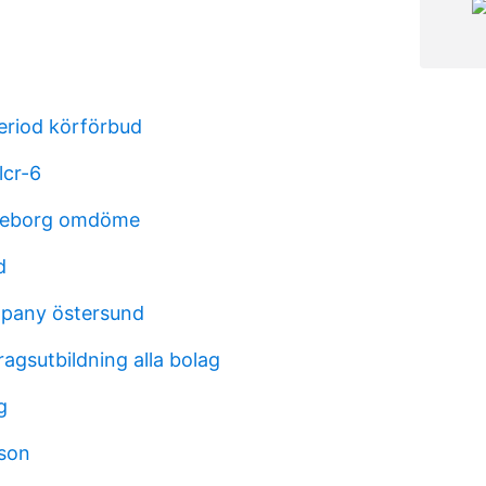
eriod körförbud
lcr-6
teborg omdöme
d
mpany östersund
agsutbildning alla bolag
g
nson