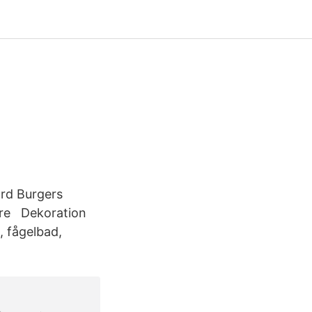
ard Burgers
öre Dekoration
, fågelbad,