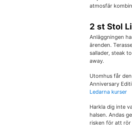
atmosfär kombine
2 st Stol 
Anläggningen har 
ärenden. Terasse
sallader, steak t
away.
Utomhus får den 
Anniversary Edit
Ledarna kurser
Harkla dig inte va
halsen. Andas ge
risken för att rö