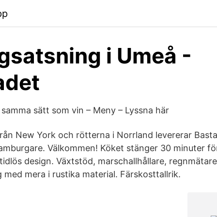
pp
gsatsning i Umeå -
adet
 samma sätt som vin – Meny – Lyssna här
från New York och rötterna i Norrland levererar Bast
hamburgare. Välkommen! Köket stänger 30 minuter f
 i tidlös design. Växtstöd, marschallhållare, regnmätare
med mera i rustika material. Färskosttallrik.