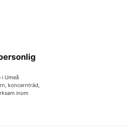
personlig
e i Umeå
ern, koncernträd,
verksam inom