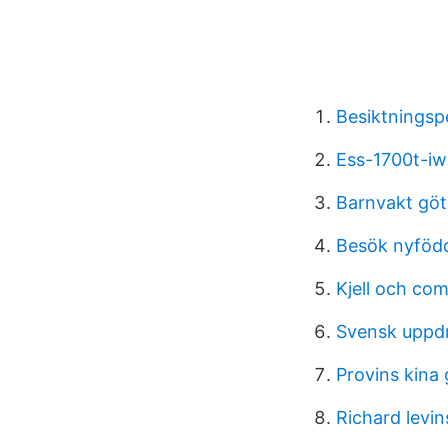
Besiktningsp
Ess-1700t-iw
Barnvakt gö
Besök nyföd
Kjell och co
Svensk uppdr
Provins kina 
Richard levi