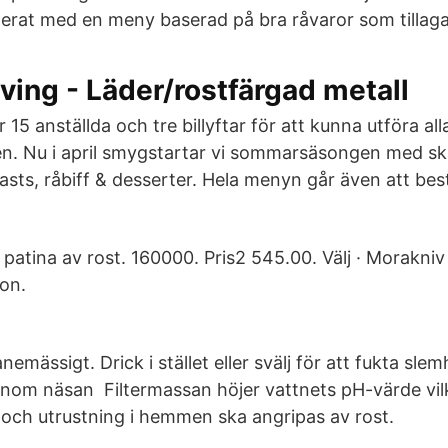
rat med en meny baserad på bra råvaror som tillaga
Living - Läder/rostfärgad metall
15 anställda och tre billyftar för att kunna utföra all
n. Nu i april smygstartar vi sommarsäsongen med s
oasts, råbiff & desserter. Hela menyn går även att bes
patina av rost. 160000. Pris2 545.00. Välj · Morakni
ion.
nemässigt. Drick i stället eller svälj för att fukta sle
nom näsan Filtermassan höjer vattnets pH-värde vil
r och utrustning i hemmen ska angripas av rost.