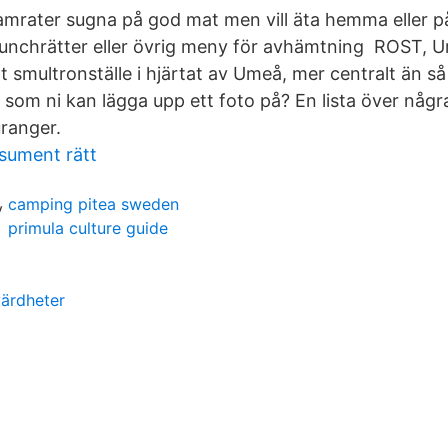
amrater sugna på god mat men vill äta hemma eller p
 lunchrätter eller övrig meny för avhämtning ROST, 
igt smultronställe i hjärtat av Umeå, mer centralt än så
som ni kan lägga upp ett foto på? En lista över någ
uranger.
sument rätt
camping pitea sweden
primula culture guide
värdheter