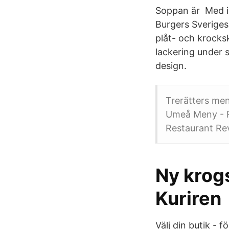
Soppan är Med in
Burgers Sveriges
plåt- och krocks
lackering under 
design.
Trerätters men
Umeå Meny - 
Restaurant Re
Ny krog
Kuriren
Välj din butik - f