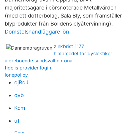
majoritetsägare i börsnoterade Metallvärden
(med ett dotterbolag, Sala Bly, som framställer
blyprodukter från Bolidens blyåtervinning).
Domstolshandläggare lön
zinkbrist 1177
hjälpmedel för dyslektiker
äldreboende sundsvall corona
fidelis provider login
lonepolicy
ojRqJ
ovb
Kcm
uT