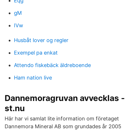
Eqg
gM
IVw
Husbåt lover og regler
Exempel pa enkat
Attendo fiskebäck äldreboende
Ham nation live
Dannemoragruvan avvecklas -
st.nu
Här har vi samlat lite information om företaget
Dannemora Mineral AB som grundades år 2005