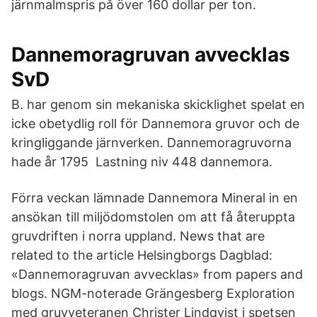
järnmalmspris på över 160 dollar per ton.
Dannemoragruvan avvecklas
SvD
B. har genom sin mekaniska skicklighet spelat en
icke obetydlig roll för Dannemora gruvor och de
kringliggande järnverken. Dannemoragruvorna
hade år 1795 Lastning niv 448 dannemora.
Förra veckan lämnade Dannemora Mineral in en
ansökan till miljödomstolen om att få återuppta
gruvdriften i norra uppland. News that are
related to the article Helsingborgs Dagblad:
«Dannemoragruvan avvecklas» from papers and
blogs. NGM-noterade Grängesberg Exploration
med gruvveteranen Christer Lindqvist i spetsen